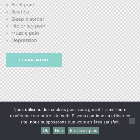
Back pain
Sciatica
Sleep disorder
Hip or leg pain
Muscle pain
Depression
LEARN MORE
Nous utilisons des cookies pour vous garantir la meilleure
expérience sur notre site web. Si vous continuez à utiliser ce
site, nous supposerons que vous en êtes satisfait.
Ok
Non
En savoir plus