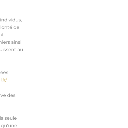
individus,
lonté de
nt
iers ainsi
puissent au
nées
.fr/
rve des
la seule
e qu’une