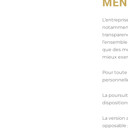
MEN
L’entrepris
notamment 
transparenc
l’ensemble 
que des moy
mieux exerc
Pour toute
personnelle
La poursuit
disposition
La version 
opposable p