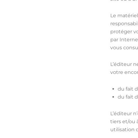
Le matériel
responsabi
protéger v
par Interne
vous consul
L’éditeur n
votre encon
du fait 
du fait 
L’éditeur 
tiers et/ou
utilisation 