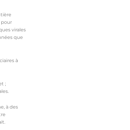
tière
 pour
ues virales
onnées que
iaires à
t ;
les.
e, à des
tre
it.