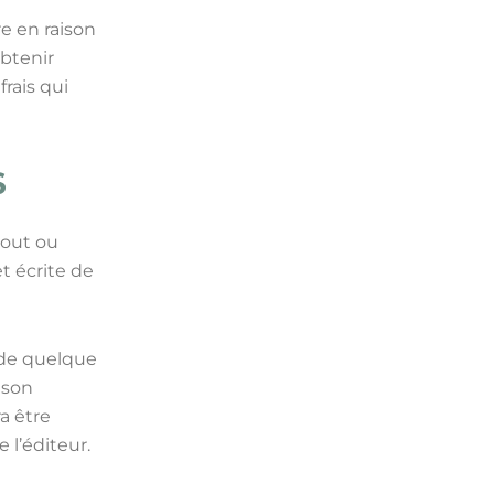
re en raison
obtenir
rais qui
S
tout ou
et écrite de
r de quelque
 son
a être
 l’éditeur.