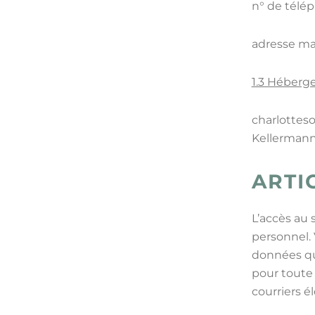
n° de télé
adresse ma
1.3 Héberge
charlotteso
Kellerman
ARTIC
L’accès au 
personnel. 
données qui
pour toute
courriers é