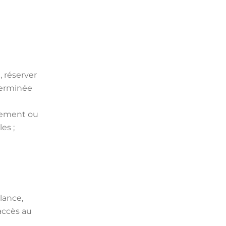
, réserver
éterminée
nement ou
es ;
lance,
accès au