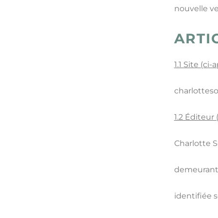
nouvelle ve
ARTI
1.1 Site (ci-
charlotteso
1.2 Éditeur 
Charlotte 
demeurant 
identifiée