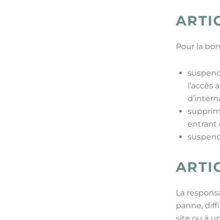
ARTI
Pour la bon
suspendr
l’accès 
d’intern
supprim
entrant 
suspendr
ARTI
La responsa
panne, dif
site ou à u