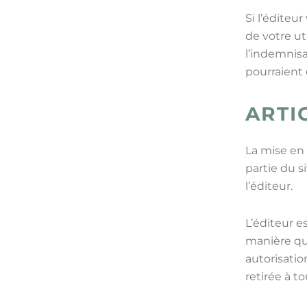
Si l’éditeur
de votre ut
l’indemnisa
pourraient
ARTI
La mise en 
partie du s
l’éditeur.
L’éditeur e
manière que
autorisatio
retirée à t