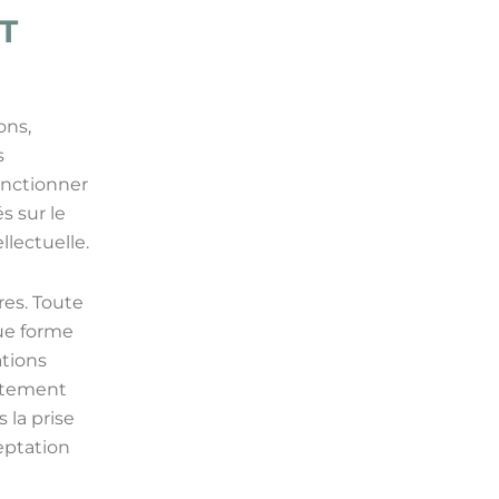
ET
ons,
s
fonctionner
s sur le
llectuelle.
res. Toute
que forme
ations
ictement
 la prise
eptation