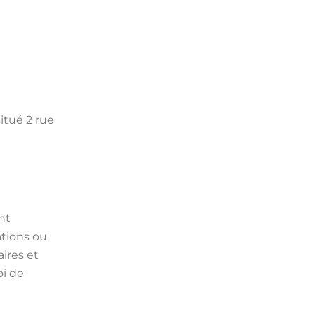
itué 2 rue
nt
ations ou
ires et
oi de