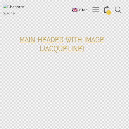
EN
0
MAIN HEADER WITH IMAGE
(JACQUELINE)