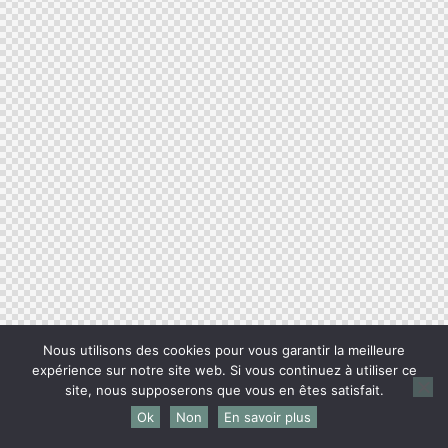
Nous utilisons des cookies pour vous garantir la meilleure
expérience sur notre site web. Si vous continuez à utiliser ce
site, nous supposerons que vous en êtes satisfait.
Ok
Non
En savoir plus