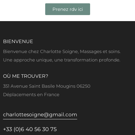
Prenez rdv ici
BIENVENUE
Bienvenue chez Charlotte Soigne, Massages et soins.
Une approche unique, une transformation profonde.
OÙ ME TROUVER?
351 Avenue Saint Basile Mougins 06250
Déplacements en France
charlottesoigne@gmail.com
+33 (0)6 40 56 30 75