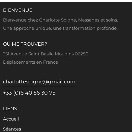
BIENVENUE
Bienvenue chez Charlotte Soigne, Massages et soins.
Une approche unique, une transformation profonde.
OÙ ME TROUVER?
351 Avenue Saint Basile Mougins 06250
Déplacements en France
charlottesoigne@gmail.com
+33 (0)6 40 56 30 75
LIENS
Accueil
Séances