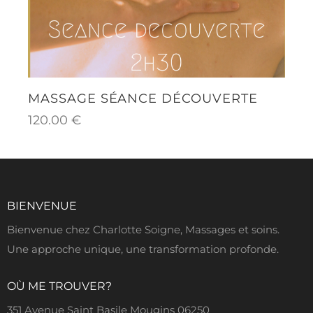
MASSAGE SÉANCE DÉCOUVERTE
120.00
€
BIENVENUE
Bienvenue chez Charlotte Soigne, Massages et soins.
Une approche unique, une transformation profonde.
OÙ ME TROUVER?
351 Avenue Saint Basile Mougins 06250