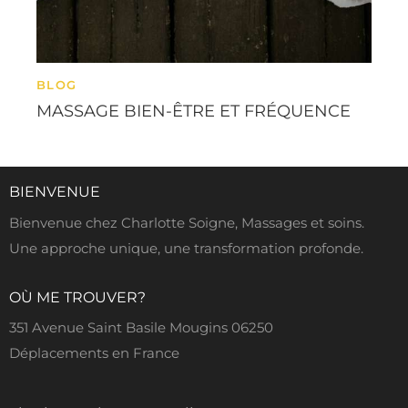
BLOG
MASSAGE BIEN-ÊTRE ET FRÉQUENCE
BIENVENUE
Bienvenue chez Charlotte Soigne, Massages et soins.
Une approche unique, une transformation profonde.
OÙ ME TROUVER?
351 Avenue Saint Basile Mougins 06250
Déplacements en France